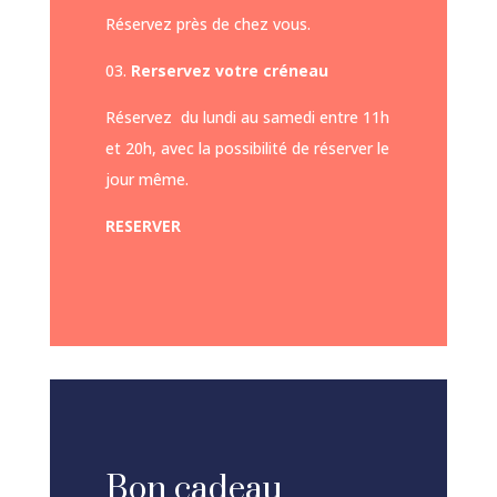
Réservez près de chez vous.
03.
Rerservez votre créneau
Réservez du lundi au samedi entre 11h
et 20h, avec la possibilité de réserver le
jour même.
RESERVER
Bon cadeau